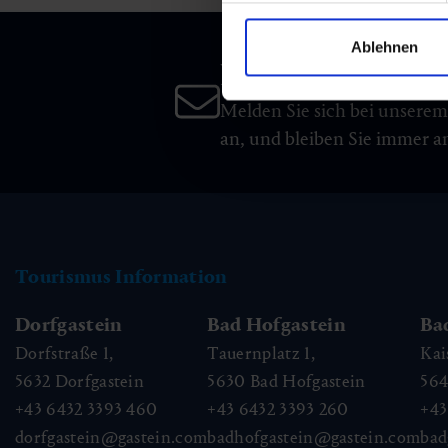
Ablehnen
Newsletter
Melden Sie sich bei unsere
an, und bleiben Sie immer 
Tourismus Information
Dorfgastein
Bad Hofgastein
Ba
Dorfstraße 1,
Tauernplatz 1,
Kai
5632
Dorfgastein
5630
Bad Hofgastein
56
+43 6432 3393 460
+43 6432 3393 260
+43
dorfgastein@gastein.com
badhofgastein@gastein.com
bad