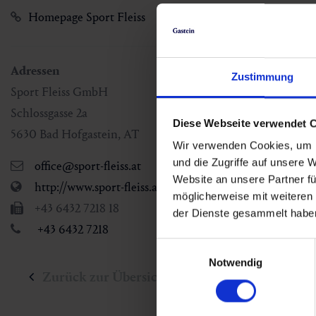
Homepage Sport Fleiss
Adressen
Zustimmung
Sport Fleiss GmbH
Schlossgasse 2a
Diese Webseite verwendet 
5630
Bad Hofgastein
,
AT
Wir verwenden Cookies, um I
und die Zugriffe auf unsere 
office@sport-fleiss.at
Website an unsere Partner fü
http://www.sport-fleiss.at
möglicherweise mit weiteren
+43 6432 7218 18
der Dienste gesammelt habe
+43 6432 7218
Einwilligungsauswahl
Notwendig
Zurück zur Übersicht