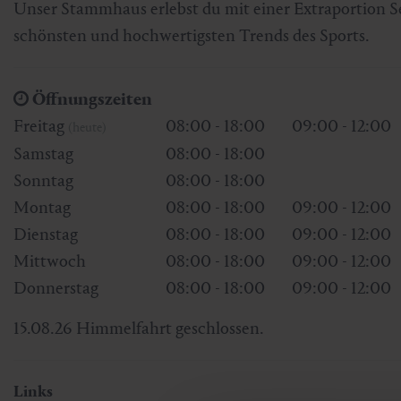
Unser Stammhaus erlebst du mit einer Extraportion Se
Skifahren & Snowboarden
Kur
Kunst & Kultur
Gastein Card
schönsten und hochwertigsten Trends des Sports.
Langlaufen
Sportmedizin
Gastein von A-Z
Öffnungszeiten
Bergbahnen & Lifte
Gesundheitsförderung
Interaktive Karte
Freitag
08:00 - 18:00
09:00 - 12:00
(heute)
Genuss und Kulinarik
Samstag
08:00 - 18:00
Sonntag
08:00 - 18:00
Montag
08:00 - 18:00
09:00 - 12:00
Dienstag
08:00 - 18:00
09:00 - 12:00
Mittwoch
08:00 - 18:00
09:00 - 12:00
Donnerstag
08:00 - 18:00
09:00 - 12:00
15.08.26 Himmelfahrt geschlossen.
Links