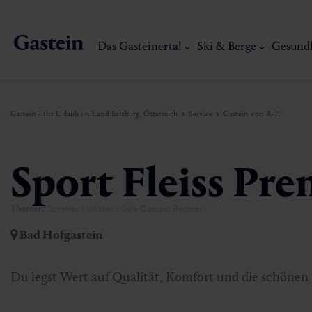
Das Gasteinertal
Ski & Berge
Gesund
Gastein - Ihr Urlaub im Land Salzburg, Österreich
Service
Gastein von A-Z
Das Gasteinertal
Ski & Berge
Gesundheit & Thermen
Erlebnisse & Events
Service
Sport Fleiss Pr
Themen:
Sommer | Winter | Safe Gastein Partner
Dorfgastein
Wandern
Gasteiner Thermalwasser
Aktivitäten
Anreise
Bad Hofgastein
Bad Hofgastein
Trailrunning
Thermen
Events
Mobilität vor Ort
Mein Gasteinerlebnis
Ski, Berg & Th
Du legst Wert auf Qualität, Komfort und die schönen 
Bad Gastein
Mountaincart
Gasteiner Heilstollen
Kulinarik-Erlebnisse
Nachhaltigkeit