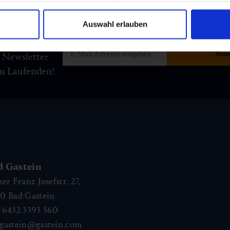
Auswahl erlauben
m Newsletter
am Laufenden!
d Gastein
ser Franz Josefstr. 27,
40
Bad Gastein
 6432 3393 560
gastein@gastein.com