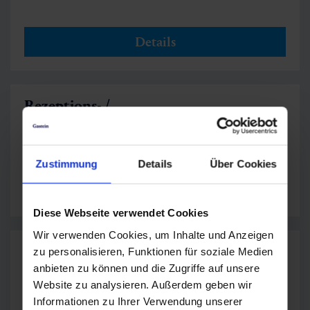
Details
Rezeptions- /
Reservierungsmitarbeiter*in (m/w/d)
The Comodo
Zustimmung
Details
Über Cookies
Details
Diese Webseite verwendet Cookies
Wir verwenden Cookies, um Inhalte und Anzeigen
Service-Fachkraft mit Inkasso fürs
zu personalisieren, Funktionen für soziale Medien
Tagescafe
anbieten zu können und die Zugriffe auf unsere
Wetzlgut
Website zu analysieren. Außerdem geben wir
Informationen zu Ihrer Verwendung unserer