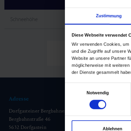
M
M
Aktivitäten abseits der Piste
Paragleiten
Berge in Flammen
Wetter
Tal
B
e
l
Zustimmung
H
d
Schneehöhe
Skiverleih & Skischulen
Biken
Sonnenfinsternis
Nachhaltigkeit
W
W
Skifahren in Gastein
Kugelparcours
Beinhoat
Anreise & Mobilität
Diese Webseite verwendet 
Wir verwenden Cookies, um I
Talabfahrt
Erlebnisberge in Gastein
Erlebnisort Dorfgastein
Newsletter
und die Zugriffe auf unsere 
geschlossen
Website an unsere Partner fü
möglicherweise mit weiteren
Jobs
der Dienste gesammelt habe
Einwilligungsauswahl
Notwendig
Adresse
Kontakt
Dorfgasteiner Bergbahnen AG
info@dorfgastei
Bergbahnstraße 46
+43 6433 7223
5632 Dorfgastein
www.dorfgastei
Ablehnen