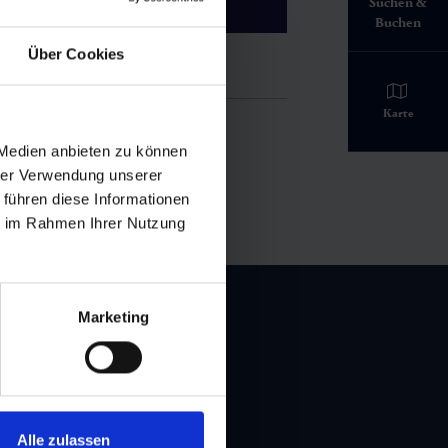
Suchen &
Berg
(2040 m)
Buchen
ltal erfahren.
Über Cookies
cm
Karte
 Medien anbieten zu können
chneefall
hrer Verwendung unserer
.2026
 führen diese Informationen
ie im Rahmen Ihrer Nutzung
Marketing
tter-Anmeldung
Alle zulassen