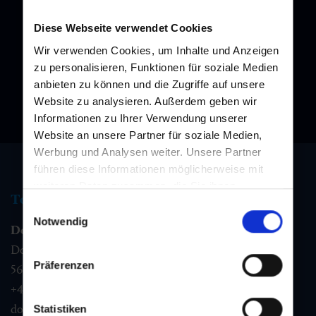
Melden Sie sich bei unserem Newsletter an, und bleiben Sie
immer am Laufenden!
Diese Webseite verwendet Cookies
Wir verwenden Cookies, um Inhalte und Anzeigen
zu personalisieren, Funktionen für soziale Medien
anbieten zu können und die Zugriffe auf unsere
Website zu analysieren. Außerdem geben wir
Informationen zu Ihrer Verwendung unserer
Website an unsere Partner für soziale Medien,
Werbung und Analysen weiter. Unsere Partner
führen diese Informationen möglicherweise mit
weiteren Daten zusammen, die Sie ihnen
Tourismus Information
bereitgestellt haben oder die sie im Rahmen Ihrer
Einwilligungsauswahl
Nutzung der Dienste gesammelt haben.
Notwendig
Dorfgastein
Dorfstraße 1,
Präferenzen
5632
Dorfgastein
+43 6432 3393 460
dorfgastein@gastein.com
Statistiken