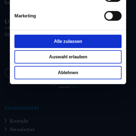
badgastein@gastein.com
Marketing
Unterkunfts- & Buchungshotline:
+43 6432 3393 990
info@gastein.com
Alle zulassen
Auswahl erlauben
Ablehnen
Gasteinertal
Kontakt
Newsletter