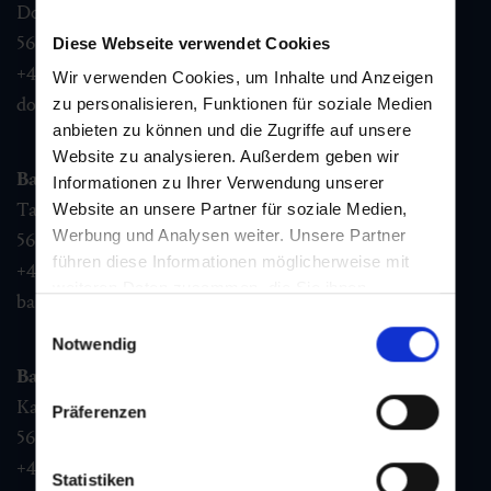
Dorfstraße 1,
5632
Dorfgastein
Diese Webseite verwendet Cookies
+43 6432 3393 460
Wir verwenden Cookies, um Inhalte und Anzeigen
dorfgastein@gastein.com
zu personalisieren, Funktionen für soziale Medien
anbieten zu können und die Zugriffe auf unsere
Website zu analysieren. Außerdem geben wir
Bad Hofgastein
Informationen zu Ihrer Verwendung unserer
Tauernplatz 1,
Website an unsere Partner für soziale Medien,
Werbung und Analysen weiter. Unsere Partner
5630
Bad Hofgastein
führen diese Informationen möglicherweise mit
+43 6432 3393 260
weiteren Daten zusammen, die Sie ihnen
badhofgastein@gastein.com
bereitgestellt haben oder die sie im Rahmen Ihrer
Einwilligungsauswahl
Nutzung der Dienste gesammelt haben.
Notwendig
Bad Gastein
Kaiser Franz Josefstr. 27,
Präferenzen
5640
Bad Gastein
+43 6432 3393 560
Statistiken