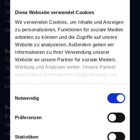
Dorfstraße 1,
5632
Dorfgastein
Diese Webseite verwendet Cookies
+43 6432 3393 460
Wir verwenden Cookies, um Inhalte und Anzeigen
dorfgastein@gastein.com
zu personalisieren, Funktionen für soziale Medien
anbieten zu können und die Zugriffe auf unsere
Website zu analysieren. Außerdem geben wir
Bad Hofgastein
Informationen zu Ihrer Verwendung unserer
Tauernplatz 1,
Website an unsere Partner für soziale Medien,
Werbung und Analysen weiter. Unsere Partner
5630
Bad Hofgastein
führen diese Informationen möglicherweise mit
+43 6432 3393 260
weiteren Daten zusammen, die Sie ihnen
badhofgastein@gastein.com
bereitgestellt haben oder die sie im Rahmen Ihrer
Einwilligungsauswahl
Nutzung der Dienste gesammelt haben.
Notwendig
Bad Gastein
Kaiser Franz Josefstr. 27,
Präferenzen
5640
Bad Gastein
+43 6432 3393 560
Statistiken