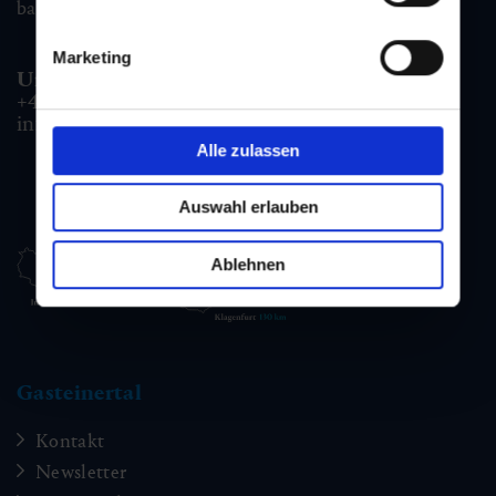
badgastein@gastein.com
Marketing
Unterkunfts- & Buchungshotline:
+43 6432 3393 990
info@gastein.com
Alle zulassen
Auswahl erlauben
Ablehnen
Gasteinertal
Kontakt
Newsletter