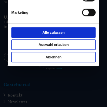
badgastein@gastein.com
Marketing
Unterkunfts- & Buchungshotline:
+43 6432 3393 990
info@gastein.com
Alle zulassen
Auswahl erlauben
Ablehnen
Gasteinertal
Kontakt
Newsletter