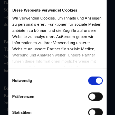
Dorfstraße 1,
5632
Dorfgastein
Diese Webseite verwendet Cookies
+43 6432 3393 460
Wir verwenden Cookies, um Inhalte und Anzeigen
dorfgastein@gastein.com
zu personalisieren, Funktionen für soziale Medien
anbieten zu können und die Zugriffe auf unsere
Website zu analysieren. Außerdem geben wir
Bad Hofgastein
Informationen zu Ihrer Verwendung unserer
Tauernplatz 1,
Website an unsere Partner für soziale Medien,
Werbung und Analysen weiter. Unsere Partner
5630
Bad Hofgastein
führen diese Informationen möglicherweise mit
+43 6432 3393 260
weiteren Daten zusammen, die Sie ihnen
badhofgastein@gastein.com
bereitgestellt haben oder die sie im Rahmen Ihrer
Einwilligungsauswahl
Nutzung der Dienste gesammelt haben.
Notwendig
Bad Gastein
Kaiser Franz Josefstr. 27,
Präferenzen
5640
Bad Gastein
+43 6432 3393 560
Statistiken