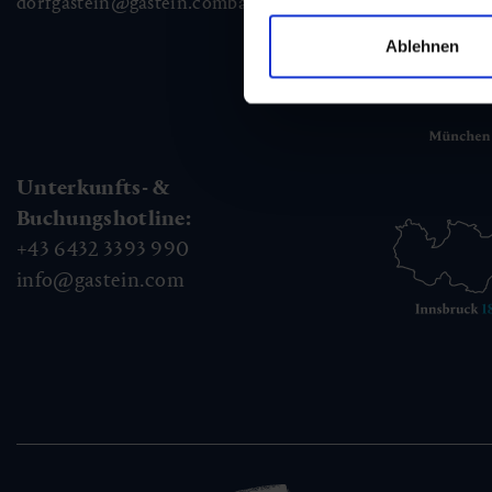
dorfgastein@gastein.com
badhofgastein@gastein.com
bad
Ablehnen
Unterkunfts- &
Buchungshotline:
+43 6432 3393 990
info@gastein.com