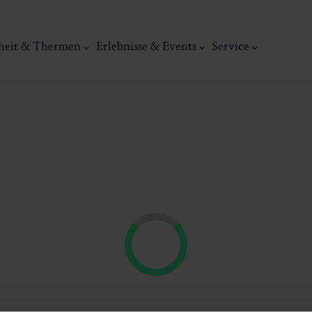
heit & Thermen
Erlebnisse & Events
Service
Kunst, Ku
ermal
Wellness & Entspannung
Tradit