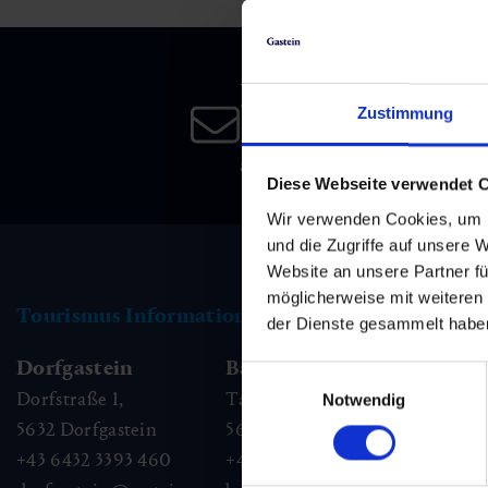
Skifahren & Snowboarden
Kur
Kunst & Kultur
Gastein Card
Langlaufen
Sportmedizin
Gastein von A-Z
Newsletter
Zustimmung
Melden Sie sich bei unsere
Bergbahnen & Lifte
Gesundheitsförderung
Interaktive Karte
an, und bleiben Sie immer 
Genuss und Kulinarik
Diese Webseite verwendet 
Wir verwenden Cookies, um I
und die Zugriffe auf unsere 
Website an unsere Partner fü
möglicherweise mit weiteren
Tourismus Information
der Dienste gesammelt habe
Dorfgastein
Bad Hofgastein
Ba
Einwilligungsauswahl
Dorfstraße 1,
Tauernplatz 1,
Kai
Notwendig
5632
Dorfgastein
5630
Bad Hofgastein
56
+43 6432 3393 460
+43 6432 3393 260
+43