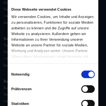
Dorfstraße 1,
5632
Dorfgastein
Diese Webseite verwendet Cookies
+43 6432 3393 460
Wir verwenden Cookies, um Inhalte und Anzeigen
dorfgastein@gastein.com
zu personalisieren, Funktionen für soziale Medien
anbieten zu können und die Zugriffe auf unsere
Website zu analysieren. Außerdem geben wir
Bad Hofgastein
Informationen zu Ihrer Verwendung unserer
Tauernplatz 1,
Website an unsere Partner für soziale Medien,
Werbung und Analysen weiter. Unsere Partner
5630
Bad Hofgastein
führen diese Informationen möglicherweise mit
+43 6432 3393 260
weiteren Daten zusammen, die Sie ihnen
badhofgastein@gastein.com
bereitgestellt haben oder die sie im Rahmen Ihrer
Einwilligungsauswahl
Nutzung der Dienste gesammelt haben.
Notwendig
Bad Gastein
Kaiser Franz Josefstr. 27,
Präferenzen
5640
Bad Gastein
+43 6432 3393 560
Statistiken