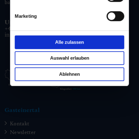
badgastein@gastein.com
Marketing
Unterkunfts- & Buchungshotline:
+43 6432 3393 990
info@gastein.com
Alle zulassen
Auswahl erlauben
Ablehnen
Gasteinertal
Kontakt
Newsletter