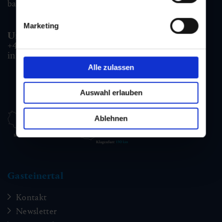
badgastein@gastein.com
Marketing
Unterkunfts- & Buchungshotline:
+43 6432 3393 990
info@gastein.com
Alle zulassen
Auswahl erlauben
Ablehnen
Gasteinertal
Kontakt
Newsletter