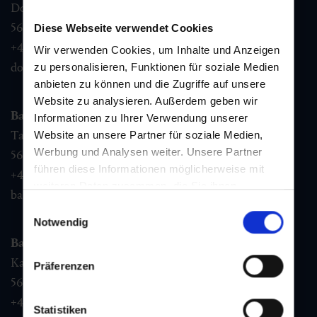
Dorfstraße 1,
5632
Dorfgastein
Diese Webseite verwendet Cookies
+43 6432 3393 460
Wir verwenden Cookies, um Inhalte und Anzeigen
dorfgastein@gastein.com
zu personalisieren, Funktionen für soziale Medien
anbieten zu können und die Zugriffe auf unsere
Website zu analysieren. Außerdem geben wir
Bad Hofgastein
Informationen zu Ihrer Verwendung unserer
Tauernplatz 1,
Website an unsere Partner für soziale Medien,
Werbung und Analysen weiter. Unsere Partner
5630
Bad Hofgastein
führen diese Informationen möglicherweise mit
+43 6432 3393 260
weiteren Daten zusammen, die Sie ihnen
badhofgastein@gastein.com
bereitgestellt haben oder die sie im Rahmen Ihrer
Einwilligungsauswahl
Nutzung der Dienste gesammelt haben.
Notwendig
Bad Gastein
Kaiser Franz Josefstr. 27,
Präferenzen
5640
Bad Gastein
+43 6432 3393 560
Statistiken