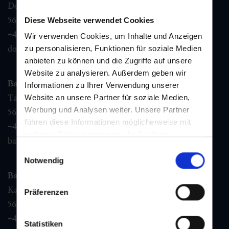
Dorfstraße 1,
5632
Dorfgastein
Diese Webseite verwendet Cookies
+43 6432 3393 460
Wir verwenden Cookies, um Inhalte und Anzeigen
dorfgastein@gastein.com
zu personalisieren, Funktionen für soziale Medien
anbieten zu können und die Zugriffe auf unsere
Website zu analysieren. Außerdem geben wir
Bad Hofgastein
Informationen zu Ihrer Verwendung unserer
Tauernplatz 1,
Website an unsere Partner für soziale Medien,
Werbung und Analysen weiter. Unsere Partner
5630
Bad Hofgastein
führen diese Informationen möglicherweise mit
+43 6432 3393 260
weiteren Daten zusammen, die Sie ihnen
badhofgastein@gastein.com
bereitgestellt haben oder die sie im Rahmen Ihrer
Einwilligungsauswahl
Nutzung der Dienste gesammelt haben.
Notwendig
Bad Gastein
Kaiser Franz Josefstr. 27,
Präferenzen
5640
Bad Gastein
+43 6432 3393 560
Statistiken