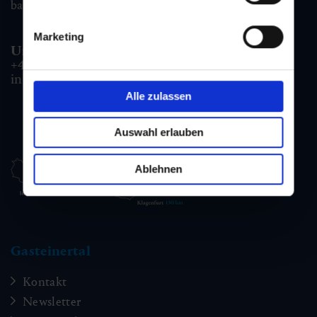
badgastein@gastein.com
Marketing
Unterkunfts- & Buchungshotline:
+43 6432 3393 990
info@gastein.com
Alle zulassen
Auswahl erlauben
Ablehnen
Gasteinertal
Kontakt
Newsletter