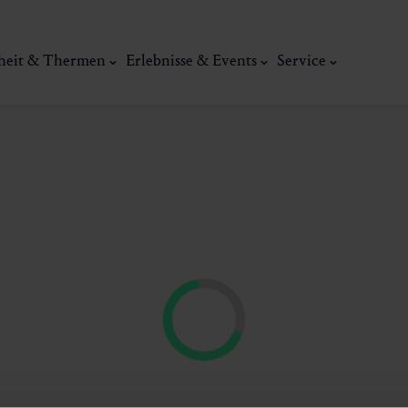
heit & Thermen
Erlebnisse & Events
Service
Kunst, Ku
ermal
Wellness & Entspannung
Tradit