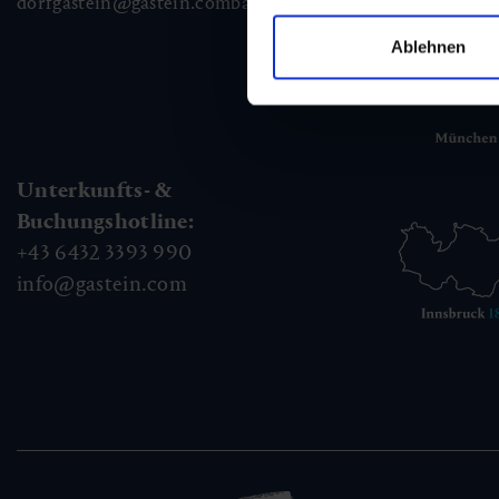
dorfgastein@gastein.com
badhofgastein@gastein.com
bad
Ablehnen
Unterkunfts- &
Buchungshotline:
+43 6432 3393 990
info@gastein.com