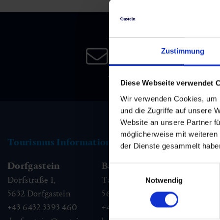
Skifahren & Snowboarden
Kur
Kunst & Kultur
Gastein Card
Langlaufen
Sportmedizin
Gastein von A-Z
Newsletter
Zustimmung
Melden Sie sich bei unsere
Bergbahnen & Lifte
Gesundheitsförderung
Interaktive Karte
an, und bleiben Sie immer 
Genuss und Kulinarik
Diese Webseite verwendet 
Wir verwenden Cookies, um I
und die Zugriffe auf unsere 
Website an unsere Partner fü
möglicherweise mit weiteren
Tourismus Information
der Dienste gesammelt habe
Dorfgastein
Bad Hofgastein
Ba
Einwilligungsauswahl
Dorfstraße 1,
Tauernplatz 1,
Kai
Notwendig
5632
Dorfgastein
5630
Bad Hofgastein
56
+43 6432 3393 460
+43 6432 3393 260
+43