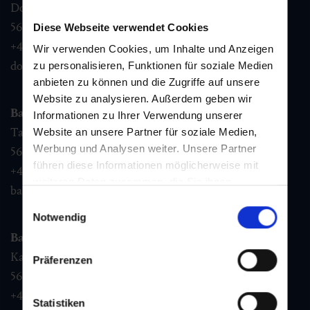
Dorfstraße 1,
5632
Dorfgastein
Diese Webseite verwendet Cookies
+43 6432 3393 460
Wir verwenden Cookies, um Inhalte und Anzeigen
dorfgastein@gastein.com
zu personalisieren, Funktionen für soziale Medien
anbieten zu können und die Zugriffe auf unsere
Website zu analysieren. Außerdem geben wir
Bad Hofgastein
Informationen zu Ihrer Verwendung unserer
Tauernplatz 1,
Website an unsere Partner für soziale Medien,
Werbung und Analysen weiter. Unsere Partner
5630
Bad Hofgastein
führen diese Informationen möglicherweise mit
+43 6432 3393 260
weiteren Daten zusammen, die Sie ihnen
badhofgastein@gastein.com
bereitgestellt haben oder die sie im Rahmen Ihrer
Einwilligungsauswahl
Nutzung der Dienste gesammelt haben.
Notwendig
Bad Gastein
Kaiser Franz Josefstr. 27,
Präferenzen
5640
Bad Gastein
+43 6432 3393 560
Statistiken