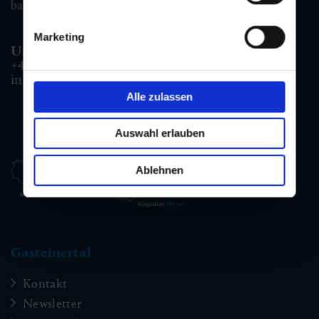
badgastein@gastein.com
Marketing
Unterkunfts- & Buchungshotline:
+43 6432 3393 990
info@gastein.com
Alle zulassen
Auswahl erlauben
Ablehnen
Gasteinertal
Kontakt
Newsletter