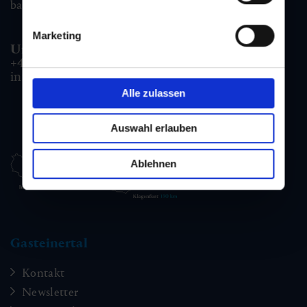
badgastein@gastein.com
Marketing
Unterkunfts- & Buchungshotline:
+43 6432 3393 990
info@gastein.com
Alle zulassen
Auswahl erlauben
Ablehnen
Gasteinertal
Kontakt
Newsletter