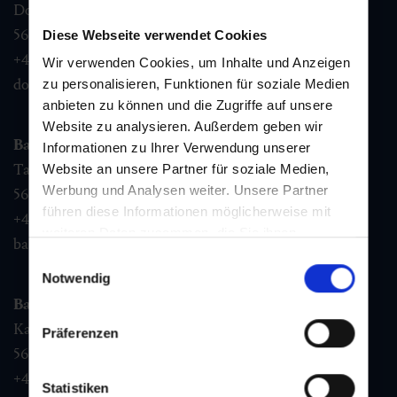
Dorfstraße 1,
5632
Dorfgastein
Diese Webseite verwendet Cookies
+43 6432 3393 460
Wir verwenden Cookies, um Inhalte und Anzeigen
dorfgastein@gastein.com
zu personalisieren, Funktionen für soziale Medien
anbieten zu können und die Zugriffe auf unsere
Website zu analysieren. Außerdem geben wir
Bad Hofgastein
Informationen zu Ihrer Verwendung unserer
Tauernplatz 1,
Website an unsere Partner für soziale Medien,
Werbung und Analysen weiter. Unsere Partner
5630
Bad Hofgastein
führen diese Informationen möglicherweise mit
+43 6432 3393 260
weiteren Daten zusammen, die Sie ihnen
badhofgastein@gastein.com
bereitgestellt haben oder die sie im Rahmen Ihrer
Einwilligungsauswahl
Nutzung der Dienste gesammelt haben.
Notwendig
Bad Gastein
Kaiser Franz Josefstr. 27,
Präferenzen
5640
Bad Gastein
+43 6432 3393 560
Statistiken