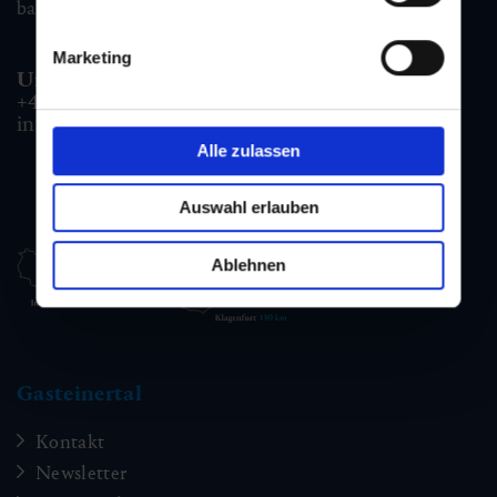
badgastein@gastein.com
Marketing
Unterkunfts- & Buchungshotline:
+43 6432 3393 990
info@gastein.com
Alle zulassen
Auswahl erlauben
Ablehnen
Gasteinertal
Kontakt
Newsletter