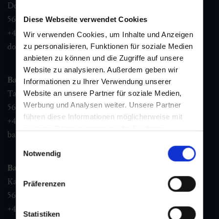
Dorfstraße 1,
5632
Dorfgastein
Diese Webseite verwendet Cookies
+43 6432 3393 460
Wir verwenden Cookies, um Inhalte und Anzeigen
dorfgastein@gastein.com
zu personalisieren, Funktionen für soziale Medien
anbieten zu können und die Zugriffe auf unsere
Website zu analysieren. Außerdem geben wir
Bad Hofgastein
Informationen zu Ihrer Verwendung unserer
Tauernplatz 1,
Website an unsere Partner für soziale Medien,
Werbung und Analysen weiter. Unsere Partner
5630
Bad Hofgastein
führen diese Informationen möglicherweise mit
+43 6432 3393 260
weiteren Daten zusammen, die Sie ihnen
badhofgastein@gastein.com
bereitgestellt haben oder die sie im Rahmen Ihrer
Einwilligungsauswahl
Nutzung der Dienste gesammelt haben.
Notwendig
Bad Gastein
Kaiser Franz Josefstr. 27,
Präferenzen
5640
Bad Gastein
+43 6432 3393 560
Statistiken