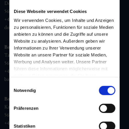
Dorfstraße 1,
5632
Dorfgastein
Diese Webseite verwendet Cookies
+43 6432 3393 460
Wir verwenden Cookies, um Inhalte und Anzeigen
dorfgastein@gastein.com
zu personalisieren, Funktionen für soziale Medien
anbieten zu können und die Zugriffe auf unsere
Website zu analysieren. Außerdem geben wir
Bad Hofgastein
Informationen zu Ihrer Verwendung unserer
Tauernplatz 1,
Website an unsere Partner für soziale Medien,
Werbung und Analysen weiter. Unsere Partner
5630
Bad Hofgastein
führen diese Informationen möglicherweise mit
+43 6432 3393 260
weiteren Daten zusammen, die Sie ihnen
badhofgastein@gastein.com
bereitgestellt haben oder die sie im Rahmen Ihrer
Einwilligungsauswahl
Nutzung der Dienste gesammelt haben.
Notwendig
Bad Gastein
Kaiser Franz Josefstr. 27,
Präferenzen
5640
Bad Gastein
+43 6432 3393 560
Statistiken