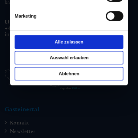
badgastein@gastein.com
Marketing
Unterkunfts- & Buchungshotline:
+43 6432 3393 990
info@gastein.com
Alle zulassen
Auswahl erlauben
Ablehnen
Gasteinertal
Kontakt
Newsletter