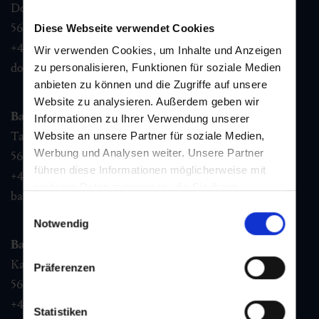
Dorfstraße 1,
5632
Dorfgastein
Diese Webseite verwendet Cookies
+43 6432 3393 460
Wir verwenden Cookies, um Inhalte und Anzeigen
dorfgastein@gastein.com
zu personalisieren, Funktionen für soziale Medien
anbieten zu können und die Zugriffe auf unsere
Website zu analysieren. Außerdem geben wir
Bad Hofgastein
Informationen zu Ihrer Verwendung unserer
Tauernplatz 1,
Website an unsere Partner für soziale Medien,
Werbung und Analysen weiter. Unsere Partner
5630
Bad Hofgastein
führen diese Informationen möglicherweise mit
+43 6432 3393 260
weiteren Daten zusammen, die Sie ihnen
badhofgastein@gastein.com
bereitgestellt haben oder die sie im Rahmen Ihrer
Einwilligungsauswahl
Nutzung der Dienste gesammelt haben.
Notwendig
Bad Gastein
Kaiser Franz Josefstr. 27,
Präferenzen
5640
Bad Gastein
+43 6432 3393 560
Statistiken