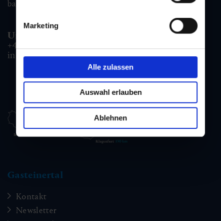
badgastein@gastein.com
Marketing
Unterkunfts- & Buchungshotline:
+43 6432 3393 990
info@gastein.com
Alle zulassen
Auswahl erlauben
Ablehnen
Gasteinertal
Kontakt
Newsletter