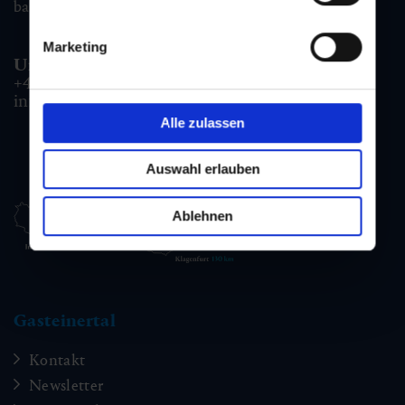
badgastein@gastein.com
Marketing
Unterkunfts- & Buchungshotline:
+43 6432 3393 990
info@gastein.com
Alle zulassen
Auswahl erlauben
Ablehnen
Gasteinertal
Kontakt
Newsletter