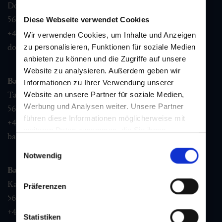
Dorfstraße 1,
5632
Dorfgastein
Diese Webseite verwendet Cookies
+43 6432 3393 460
Wir verwenden Cookies, um Inhalte und Anzeigen
dorfgastein@gastein.com
zu personalisieren, Funktionen für soziale Medien
anbieten zu können und die Zugriffe auf unsere
Website zu analysieren. Außerdem geben wir
Bad Hofgastein
Informationen zu Ihrer Verwendung unserer
Tauernplatz 1,
Website an unsere Partner für soziale Medien,
Werbung und Analysen weiter. Unsere Partner
5630
Bad Hofgastein
führen diese Informationen möglicherweise mit
+43 6432 3393 260
weiteren Daten zusammen, die Sie ihnen
badhofgastein@gastein.com
bereitgestellt haben oder die sie im Rahmen Ihrer
Einwilligungsauswahl
Nutzung der Dienste gesammelt haben.
Notwendig
Bad Gastein
Kaiser Franz Josefstr. 27,
Präferenzen
5640
Bad Gastein
+43 6432 3393 560
Statistiken