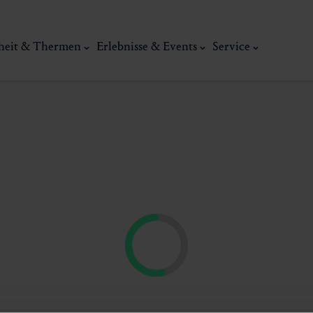
heit & Thermen
Erlebnisse & Events
Service
Kunst, Ku
ermal
Wellness & Entspannung
Tradit