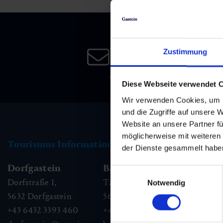
Skifahren & Snowboarden
Kur
Kunst & Kultur
Gastein Card
Langlaufen
Sportmedizin
Gastein von A-Z
Newsletter
Zustimmung
Melden Sie sich bei unsere
Bergbahnen & Lifte
Gesundheitsförderung
Interaktive Karte
an, und bleiben Sie immer 
Genuss und Kulinarik
Diese Webseite verwendet 
Wir verwenden Cookies, um I
und die Zugriffe auf unsere 
Website an unsere Partner fü
möglicherweise mit weiteren
Tourismus Information
der Dienste gesammelt habe
Dorfgastein
Bad Hofgastein
Ba
Einwilligungsauswahl
Dorfstraße 1,
Tauernplatz 1,
Kai
Notwendig
5632
Dorfgastein
5630
Bad Hofgastein
56
+43 6432 3393 460
+43 6432 3393 260
+43