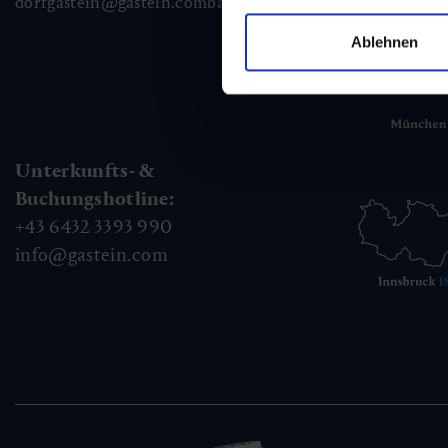
dorfgastein@gastein.com
badhofgastein@gastein.com
bad
Ablehnen
Unterkunfts- &
Buchungshotline:
+43 6432 3393 990
info@gastein.com