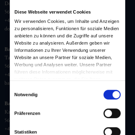
Dorfstraße 1,
5632
Dorfgastein
Diese Webseite verwendet Cookies
+43 6432 3393 460
Wir verwenden Cookies, um Inhalte und Anzeigen
dorfgastein@gastein.com
zu personalisieren, Funktionen für soziale Medien
anbieten zu können und die Zugriffe auf unsere
Website zu analysieren. Außerdem geben wir
Bad Hofgastein
Informationen zu Ihrer Verwendung unserer
Tauernplatz 1,
Website an unsere Partner für soziale Medien,
Werbung und Analysen weiter. Unsere Partner
5630
Bad Hofgastein
führen diese Informationen möglicherweise mit
+43 6432 3393 260
weiteren Daten zusammen, die Sie ihnen
badhofgastein@gastein.com
bereitgestellt haben oder die sie im Rahmen Ihrer
Einwilligungsauswahl
Nutzung der Dienste gesammelt haben.
Notwendig
Bad Gastein
Kaiser Franz Josefstr. 27,
Präferenzen
5640
Bad Gastein
+43 6432 3393 560
Statistiken