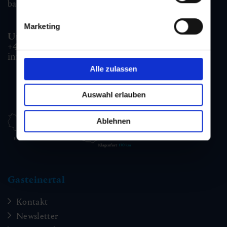
badgastein@gastein.com
Marketing
Unterkunfts- & Buchungshotline:
+43 6432 3393 990
info@gastein.com
Alle zulassen
Auswahl erlauben
Ablehnen
Gasteinertal
Kontakt
Newsletter