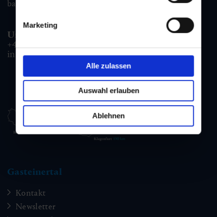
badgastein@gastein.com
Marketing
Unterkunfts- & Buchungshotline:
+43 6432 3393 990
info@gastein.com
Alle zulassen
Auswahl erlauben
Ablehnen
Gasteinertal
Kontakt
Newsletter