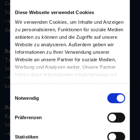
Dorfstraße 1,
5632
Dorfgastein
Diese Webseite verwendet Cookies
+43 6432 3393 460
Wir verwenden Cookies, um Inhalte und Anzeigen
dorfgastein@gastein.com
zu personalisieren, Funktionen für soziale Medien
anbieten zu können und die Zugriffe auf unsere
Website zu analysieren. Außerdem geben wir
Bad Hofgastein
Informationen zu Ihrer Verwendung unserer
Tauernplatz 1,
Website an unsere Partner für soziale Medien,
Werbung und Analysen weiter. Unsere Partner
5630
Bad Hofgastein
führen diese Informationen möglicherweise mit
+43 6432 3393 260
weiteren Daten zusammen, die Sie ihnen
badhofgastein@gastein.com
bereitgestellt haben oder die sie im Rahmen Ihrer
Einwilligungsauswahl
Nutzung der Dienste gesammelt haben.
Notwendig
Bad Gastein
Kaiser Franz Josefstr. 27,
Präferenzen
5640
Bad Gastein
+43 6432 3393 560
Statistiken