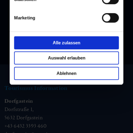
Melden Sie sich bei unserem Newsletter an, und bleiben Sie
immer am Laufenden!
Marketing
Alle zulassen
Auswahl erlauben
Ablehnen
Tourismus Information
Dorfgastein
Dorfstraße 1,
5632
Dorfgastein
+43 6432 3393 460