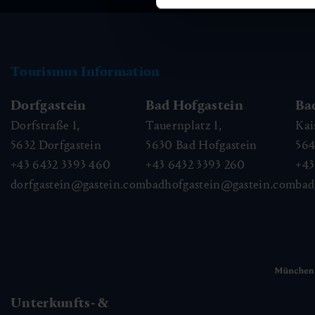
Tourismus Information
Dorfgastein
Bad Hofgastein
Ba
Dorfstraße 1,
Tauernplatz 1,
Kai
5632
Dorfgastein
5630
Bad Hofgastein
56
+43 6432 3393 460
+43 6432 3393 260
+43
dorfgastein@gastein.com
badhofgastein@gastein.com
bad
Unterkunfts- &