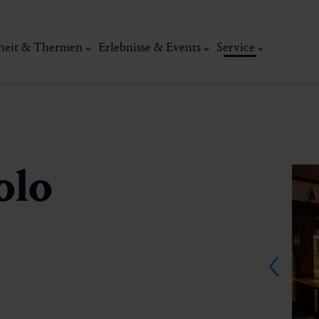
heit & Thermen
Erlebnisse & Events
Service
olo
Kunst, Ku
ermal
Wellness & Entspannung
Tradit