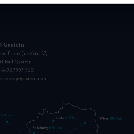
d Gastein
ser Franz Josefstr. 27,
40
Bad Gastein
 6432 3393 560
gastein@gastein.com