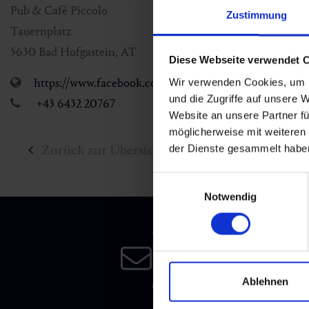
Pub & Café Piccolo
Zustimmung
Tauernplatz
5630
Bad Hofgastein
,
AT
Diese Webseite verwendet 
https://www.facebook.com/pages/Cafe-Pub-Piccolo/1
Wir verwenden Cookies, um I
und die Zugriffe auf unsere 
+43 6432 20767
Website an unsere Partner fü
möglicherweise mit weiteren
Zurück zur Übersicht
der Dienste gesammelt habe
Einwilligungsauswahl
Notwendig
Newsletter
Melden Sie sich bei unsere
Ablehnen
an, und bleiben Sie immer 