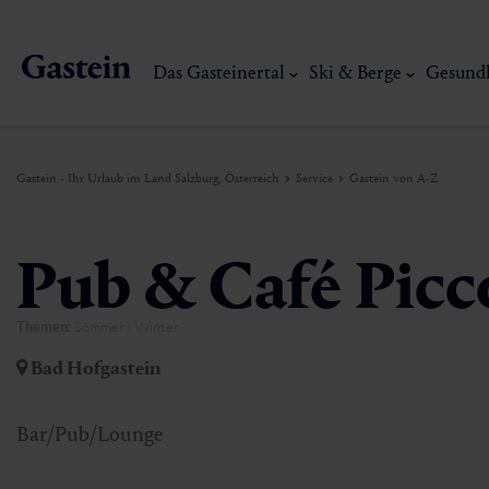
Das Gasteinertal
Ski & Berge
Gesund
Gastein - Ihr Urlaub im Land Salzburg, Österreich
Service
Gastein von A-Z
Das Gasteinertal
Ski & Berge
Gesundheit & Thermen
Erlebnisse & Events
Service
Pub & Café Picc
Themen:
Sommer | Winter
Dorfgastein
Wandern
Gasteiner Thermalwasser
Aktivitäten
Anreise
Bad Hofgastein
Bad Hofgastein
Trailrunning
Thermen
Events
Mobilität vor Ort
Mein Gasteinerlebnis
Ski, Berg & Th
Bar/Pub/Lounge
Bad Gastein
Mountaincart
Gasteiner Heilstollen
Kulinarik-Erlebnisse
Nachhaltigkeit