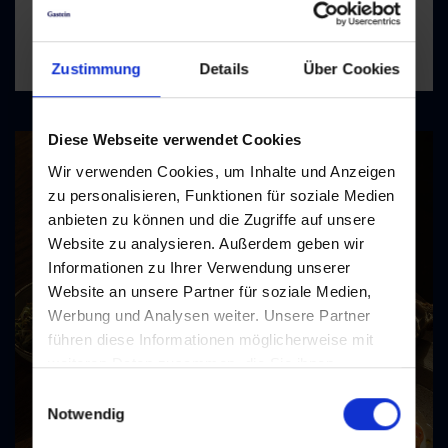
heute geöffnet
Zustimmung
Details
Über Cookies
Diese Webseite verwendet Cookies
Wir verwenden Cookies, um Inhalte und Anzeigen
zu personalisieren, Funktionen für soziale Medien
anbieten zu können und die Zugriffe auf unsere
Website zu analysieren. Außerdem geben wir
Informationen zu Ihrer Verwendung unserer
Website an unsere Partner für soziale Medien,
Werbung und Analysen weiter. Unsere Partner
führen diese Informationen möglicherweise mit
weiteren Daten zusammen, die Sie ihnen
bereitgestellt haben oder die sie im Rahmen Ihrer
Einwilligungsauswahl
Nutzung der Dienste gesammelt haben.
Notwendig