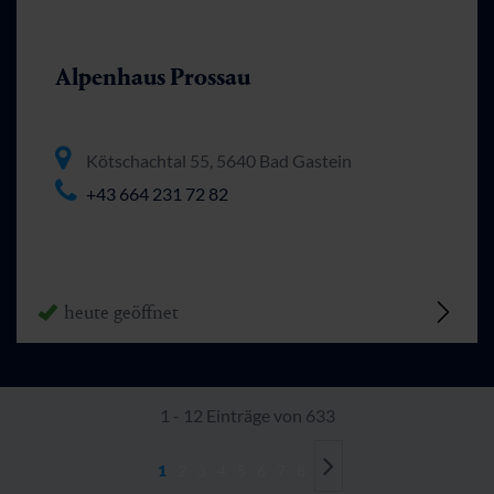
Alpenhaus Prossau
Kötschachtal 55, 5640 Bad Gastein
+43 664 231 72 82
heute geöffnet
1 - 12 Einträge von 633
1
2
3
4
5
6
7
8