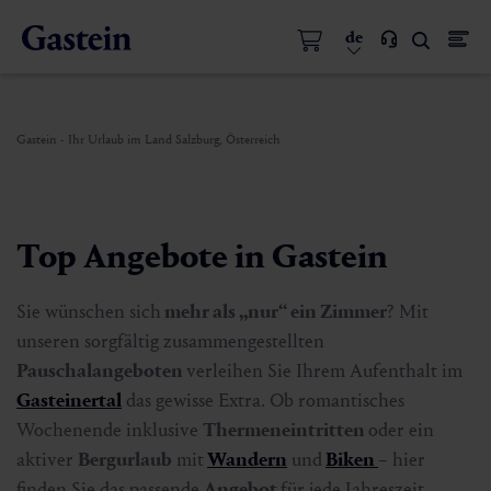
de
Gastein - Ihr Urlaub im Land Salzburg, Österreich
Top Angebote in Gastein
Sie wünschen sich
mehr als „nur“ ein Zimmer
? Mit
unseren sorgfältig zusammengestellten
Pauschalangeboten
verleihen Sie Ihrem Aufenthalt im
Gasteinertal
das gewisse Extra. Ob romantisches
Wochenende inklusive
Thermeneintritten
oder ein
aktiver
Bergurlaub
mit
Wandern
und
Biken
– hier
finden Sie das passende
Angebot
für jede Jahreszeit.