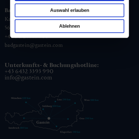
Bad Gastein
Auswahl erlauben
Kaiser Franz Josefstr. 27,
Ablehnen
5640
Bad Gastein
+43 6432 3393 560
badgastein@gastein.com
Unterkunfts- & Buchungshotline:
+43 6432 3393 990
info@gastein.com