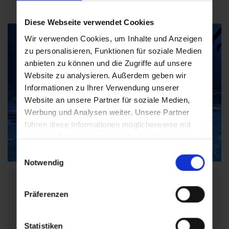
Diese Webseite verwendet Cookies
Wir verwenden Cookies, um Inhalte und Anzeigen
zu personalisieren, Funktionen für soziale Medien
anbieten zu können und die Zugriffe auf unsere
Website zu analysieren. Außerdem geben wir
Informationen zu Ihrer Verwendung unserer
Website an unsere Partner für soziale Medien,
Werbung und Analysen weiter. Unsere Partner
führen diese Informationen möglicherweise mit
Alles zur SalzburgerLand Card
weiteren Daten zusammen, die Sie ihnen
bereitgestellt haben oder die sie im Rahmen Ihrer
Einwilligungsauswahl
Nutzung der Dienste gesammelt haben.
Notwendig
Die all-inclusive-Card
Präferenzen
für Ihren
Sommerurlaub
Statistiken