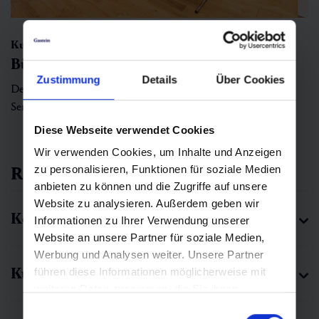
Kursaal
Bürgersaal
Zustimmung
Details
Über Cookies
Des Kursaals schönes Oberstübchen: Ein High-Tech
Seminarraum mit historischen Dachpfosten und -sparren.
Diese Webseite verwendet Cookies
Wir verwenden Cookies, um Inhalte und Anzeigen
Räumlichkeiten Details
zu personalisieren, Funktionen für soziale Medien
anbieten zu können und die Zugriffe auf unsere
Website zu analysieren. Außerdem geben wir
Kongresszentrum
Informationen zu Ihrer Verwendung unserer
Website an unsere Partner für soziale Medien,
Werbung und Analysen weiter. Unsere Partner
Kursaal
führen diese Informationen möglicherweise mit
weiteren Daten zusammen, die Sie ihnen
bereitgestellt haben oder die sie im Rahmen Ihrer
Einwilligungsauswahl