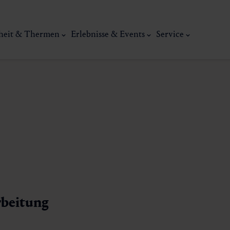
heit & Thermen
Erlebnisse & Events
Service
Kunst, Ku
ermal
Wellness & Entspannung
Tradit
rbeitung