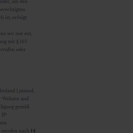
endet, um den
berechtigten
 ist, erfolgt
en wir nur ein,
ung mit § 165
errufen oder
Ireland Limited,
r Website und
illigung gemäß
 IP-
ums
en werden nach
14