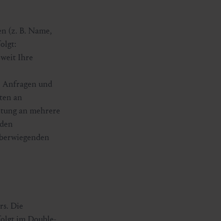
n (z. B. Name,
olgt:
weit Ihre
er Anfragen und
aten an
eitung an mehrere
rden
 überwiegenden
rs. Die
folgt im Double-