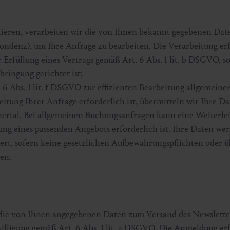
ieren, verarbeiten wir die von Ihnen bekannt gegebenen Date
ondenz), um Ihre Anfrage zu bearbeiten. Die Verarbeitung erf
füllung eines Vertrags gemäß Art. 6 Abs. 1 lit. b DSGVO, so
ringung gerichtet ist;
 6 Abs. 1 lit. f DSGVO zur effizienten Bearbeitung allgemein
eitung Ihrer Anfrage erforderlich ist, übermitteln wir Ihre D
nertal. Bei allgemeinen Buchungsanfragen kann eine Weiterl
lung eines passenden Angebots erforderlich ist. Ihre Daten we
hert, sofern keine gesetzlichen Aufbewahrungspflichten oder
en.
 die von Ihnen angegebenen Daten zum Versand des Newslette
illigung gemäß Art. 6 Abs. 1 lit. a DSGVO. Die Anmeldung er