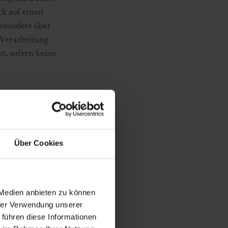
ck auf einen
besondere über
 Verarbeitung
t, sofern keine
en Zugang zum
der gesetzlichen
Über Cookies
en sechs Monate
g erhalten.
tzlichen
 Medien anbieten zu können
hrer Verwendung unserer
 führen diese Informationen