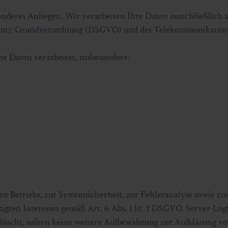
nderes Anliegen. Wir verarbeiten Ihre Daten ausschließlich 
chutz-Grundverordnung (DSGVO) und des Telekommunikations
e Daten verarbeitet, insbesondere:
hen Betriebs, zur Systemsicherheit, zur Fehleranalyse sowie z
gten Interesses gemäß Art. 6 Abs. 1 lit. f DSGVO. Server-Logf
löscht, sofern keine weitere Aufbewahrung zur Aufklärung v