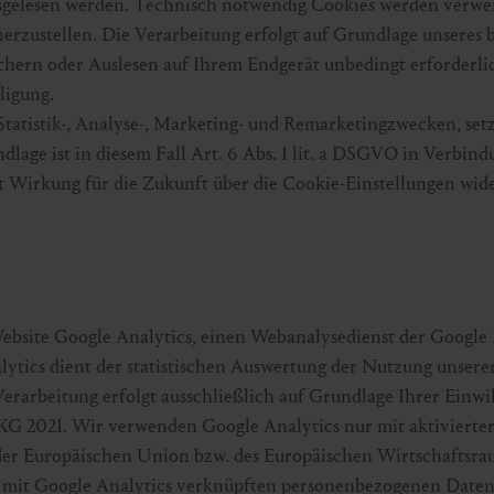
usgelesen werden. Technisch notwendig Cookies werden verw
erzustellen. Die Verarbeitung erfolgt auf Grundlage unseres 
ichern oder Auslesen auf Ihrem Endgerät unbedingt erforderlich
ligung.
tatistik-, Analyse-, Marketing- und Remarketingzwecken, setz
lage ist in diesem Fall Art. 6 Abs. 1 lit. a DSGVO in Verbind
it Wirkung für die Zukunft über die Cookie-Einstellungen wid
Website Google Analytics, einen Webanalysedienst der Google 
lytics dient der statistischen Auswertung der Nutzung unsere
erarbeitung erfolgt ausschließlich auf Grundlage Ihrer Einw
TKG 2021. Wir verwenden Google Analytics nur mit aktivierter
der Europäischen Union bzw. des Europäischen Wirtschaftsra
Die mit Google Analytics verknüpften personenbezogenen Dat