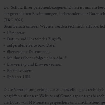
Skifahren & Snowboarden
Kur
Kunst & Kultur
Gastein Card
Der Schutz Ihrer personenbezogenen Daten ist uns ein beso
der gesetzlichen Bestimmungen, insbesondere der Datens
Langlaufen
Sportmedizin
Gastein von A-Z
(TKG 2021).
Beim Besuch unserer Website werden technisch erforderlich
Bergbahnen & Lifte
Gesundheitsförderung
Interaktive Karte
IP-Adresse
Genuss und Kulinarik
Datum und Uhrzeit des Zugriffs
aufgerufene Seite bzw. Datei
übertragene Datenmenge
Meldung über erfolgreichen Abruf
Browsertyp und Browserversion
Betriebssystem
Referrer-URL
Diese Verarbeitung erfolgt zur Sicherstellung des technisc
Angriffen auf unsere Website auf Grundlage unseres berechti
die Dauer von 14 Monaten gespeichert und anschließend ge