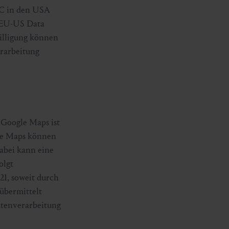
LC in den USA
m EU-US Data
willigung können
erarbeitung
 Google Maps ist
gle Maps können
abei kann eine
olgt
21, soweit durch
übermittelt
atenverarbeitung