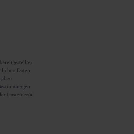
ereitgestellter
önlichen Daten
ngaben
n Bestimmungen
der Gasteinertal