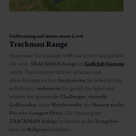
Golftraining auf einem neuen Level
Trackman Range
Modernste Technologie trifft auf echtes Spielgefühl:
Die neue
TRACKMAN Range
im
Golfclub Gastein
macht Training interaktiver, präziser und
abwechslungsreicher.
Analysieren
Sie jeden Schlag
in Echtzeit,
verbessern
Sie gezielt Ihr Spiel und
erleben Sie spannende
Challenges
,
virtuelle
Golfrunden
sowie
Wettbewerbe
wie
Nearest to the
Pin
oder
Longest Drive
. Die Nutzung der
TRACKMAN Anlage
ist bereits in der
RangeFee
bzw. im
Ballpreis
inkludiert.