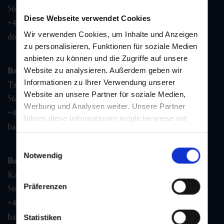
5632
Dorfgastein
Diese Webseite verwendet Cookies
+43 6432 3393 460
Wir verwenden Cookies, um Inhalte und Anzeigen
dorfgastein@gastein.com
zu personalisieren, Funktionen für soziale Medien
anbieten zu können und die Zugriffe auf unsere
Bad Hofgastein
Website zu analysieren. Außerdem geben wir
Informationen zu Ihrer Verwendung unserer
Tauernplatz 1,
Website an unsere Partner für soziale Medien,
5630
Bad Hofgastein
Werbung und Analysen weiter. Unsere Partner
+43 6432 3393 260
führen diese Informationen möglicherweise mit
badhofgastein@gastein.com
weiteren Daten zusammen, die Sie ihnen
bereitgestellt haben oder die sie im Rahmen Ihrer
Einwilligungsauswahl
Nutzung der Dienste gesammelt haben.
Notwendig
Bad Gastein
Kaiser Franz Josefstr. 27,
Präferenzen
5640
Bad Gastein
+43 6432 3393 560
badgastein@gastein.com
Statistiken