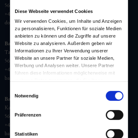
5632
Dorfgastein
Diese Webseite verwendet Cookies
+43 6432 3393 460
Wir verwenden Cookies, um Inhalte und Anzeigen
dorfgastein@gastein.com
zu personalisieren, Funktionen für soziale Medien
anbieten zu können und die Zugriffe auf unsere
Bad Hofgastein
Website zu analysieren. Außerdem geben wir
Informationen zu Ihrer Verwendung unserer
Tauernplatz 1,
Website an unsere Partner für soziale Medien,
5630
Bad Hofgastein
Werbung und Analysen weiter. Unsere Partner
+43 6432 3393 260
führen diese Informationen möglicherweise mit
badhofgastein@gastein.com
weiteren Daten zusammen, die Sie ihnen
bereitgestellt haben oder die sie im Rahmen Ihrer
Einwilligungsauswahl
Nutzung der Dienste gesammelt haben.
Notwendig
Bad Gastein
Kaiser Franz Josefstr. 27,
Präferenzen
5640
Bad Gastein
+43 6432 3393 560
badgastein@gastein.com
Statistiken