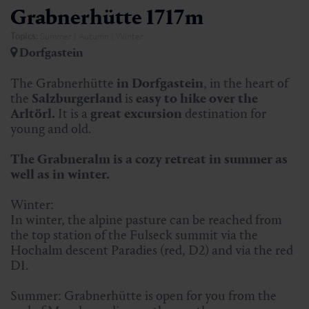
Grabnerhütte 1717m
Topics:
Summer | Autumn | Winter
Dorfgastein
The Grabnerhütte
in Dorfgastein
, in the heart of
the
Salzburgerland
is
easy to hike over the
Arltörl.
It is a
great excursion
destination for
young and old.
The Grabneralm is a cozy retreat in summer as
well as in winter.
Winter:
In winter, the alpine pasture can be reached from
the top station of the Fulseck summit via the
Hochalm descent Paradies (red, D2) and via the red
D1.
Summer: Grabnerhütte is open for you from the