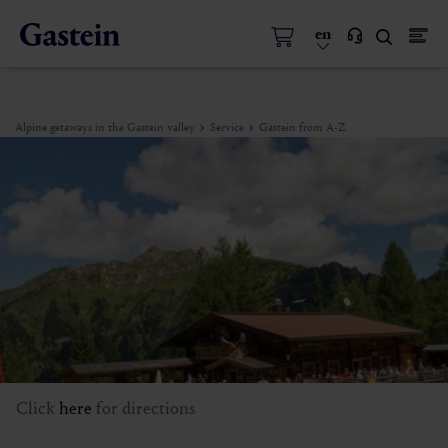
en
Alpine getaways in the Gastein valley
Service
Gastein from A-Z
Click
here
for directions