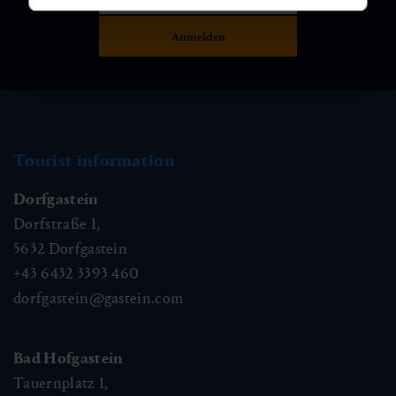
Tourist information
Dorfgastein
Dorfstraße 1,
5632
Dorfgastein
+43 6432 3393 460
dorfgastein@gastein.com
Bad Hofgastein
Tauernplatz 1,