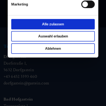
Marketing
Alle zulassen
Auswahl erlauben
Tourist information
Ablehnen
Dorfgastein
Dorfstraße 1,
5632
Dorfgastein
+43 6432 3393 460
dorfgastein@gastein.com
Bad Hofgastein
Tauernplatz 1,