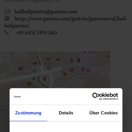
badhofgastein@gastein.com
https://www.gastein.com/gastein/gasteinertal/bad-
hofgastein/
+43 6432 3393 260
Zustimmung
Details
Über Cookies