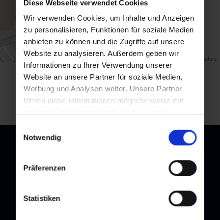
Diese Webseite verwendet Cookies
Wir verwenden Cookies, um Inhalte und Anzeigen
zu personalisieren, Funktionen für soziale Medien
anbieten zu können und die Zugriffe auf unsere
Website zu analysieren. Außerdem geben wir
Map data ©
OpenStreetMap
contributors
Informationen zu Ihrer Verwendung unserer
Website an unsere Partner für soziale Medien,
back to overview
Werbung und Analysen weiter. Unsere Partner
führen diese Informationen möglicherweise mit
weiteren Daten zusammen, die Sie ihnen
bereitgestellt haben oder die sie im Rahmen Ihrer
Einwilligungsauswahl
Nutzung der Dienste gesammelt haben.
Notwendig
Präferenzen
Newsletter
Subscribe to our newsletter and stay up to date!
Statistiken