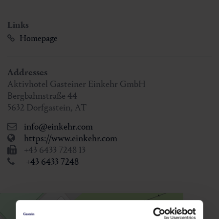
Links
Homepage
Addresses
Aktivhotel Gasteiner Einkehr GmbH
Bergbahnstraße 44
5632
Dorfgastein
,
AT
info@einkehr.com
https://www.einkehr.com
+43 6433 7248 13
+43 6433 7248