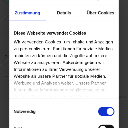
Zustimmung
Details
Über Cookies
Diese Webseite verwendet Cookies
Wir verwenden Cookies, um Inhalte und Anzeigen
zu personalisieren, Funktionen für soziale Medien
anbieten zu können und die Zugriffe auf unsere
Website zu analysieren. Außerdem geben wir
Informationen zu Ihrer Verwendung unserer
Website an unsere Partner für soziale Medien,
Werbung und Analysen weiter. Unsere Partner
führen diese Informationen möglicherweise mit
weiteren Daten zusammen, die Sie ihnen
Map data ©
OpenStreetMap
contributors
bereitgestellt haben oder die sie im Rahmen Ihrer
Einwilligungsauswahl
Nutzung der Dienste gesammelt haben.
back to overview
Notwendig