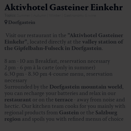
Aktivhotel Gasteiner Einkehr
Topics:
Summer | Autumn | Winter | Gastronomy & wine
Dorfgastein
Visit our restaurant in the
"Aktivhotel Gasteiner
Einkehr"
, located directly at the
valley station of
the Gipfelbahn-Fulseck in Dorfgastein
.
8 am - 10 am Breakfast, reservation necessary
2 pm - 6 pm à la carte (only in summer)
6.30 pm - 8.30 pm 4-course menu, reservation
necessary
Surrounded by the
Dorfgastein mountain world
,
you can recharge your batteries and relax in our
restaurant
or on the
terrace
- away from noise and
hectic. Our kitchen team cooks for you mainly with
regional products from
Gastein
or the
Salzburg
region
and spoils you with refined menus of choice