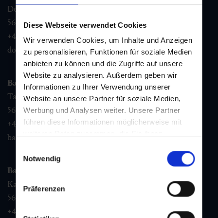
Dorfstraße 1,
5632
Dorfgastein
Diese Webseite verwendet Cookies
+43 6432 3393 460
Wir verwenden Cookies, um Inhalte und Anzeigen
dorfgastein@gastein.com
zu personalisieren, Funktionen für soziale Medien
anbieten zu können und die Zugriffe auf unsere
Website zu analysieren. Außerdem geben wir
Bad Hofgastein
Informationen zu Ihrer Verwendung unserer
Tauernplatz 1,
Website an unsere Partner für soziale Medien,
5630
Bad Hofgastein
Werbung und Analysen weiter. Unsere Partner
führen diese Informationen möglicherweise mit
+43 6432 3393 260
weiteren Daten zusammen, die Sie ihnen
badhofgastein@gastein.com
bereitgestellt haben oder die sie im Rahmen Ihrer
Einwilligungsauswahl
Nutzung der Dienste gesammelt haben.
Notwendig
Bad Gastein
Kaiser Franz Josefstr. 27,
Präferenzen
5640
Bad Gastein
+43 6432 3393 560