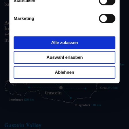
Statistiken
badgastein@gastein.com
Marketing
Accommodation information & Booking
hotline:
+43 6432 3393 990
info@gastein.com
Alle zulassen
Auswahl erlauben
Ablehnen
Gastein Valley