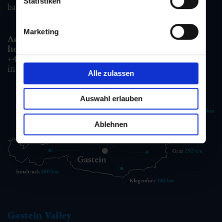
Statistiken
badgastein@gastein.com
Marketing
Accommodation information & Booking
hotline:
+43 6432 3393 990
info@gastein.com
Alle zulassen
Auswahl erlauben
Ablehnen
Gastein Valley