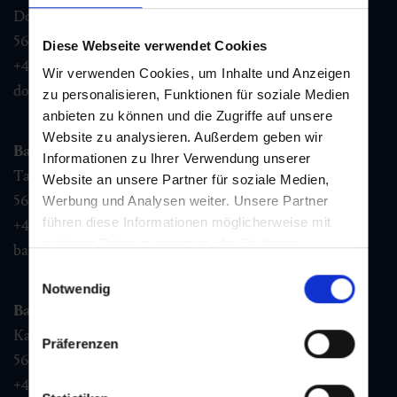
Dorfstraße 1,
5632
Dorfgastein
Diese Webseite verwendet Cookies
+43 6432 3393 460
Wir verwenden Cookies, um Inhalte und Anzeigen
dorfgastein@gastein.com
zu personalisieren, Funktionen für soziale Medien
anbieten zu können und die Zugriffe auf unsere
Website zu analysieren. Außerdem geben wir
Bad Hofgastein
Informationen zu Ihrer Verwendung unserer
Tauernplatz 1,
Website an unsere Partner für soziale Medien,
5630
Bad Hofgastein
Werbung und Analysen weiter. Unsere Partner
führen diese Informationen möglicherweise mit
+43 6432 3393 260
weiteren Daten zusammen, die Sie ihnen
badhofgastein@gastein.com
bereitgestellt haben oder die sie im Rahmen Ihrer
Einwilligungsauswahl
Nutzung der Dienste gesammelt haben.
Notwendig
Bad Gastein
Kaiser Franz Josefstr. 27,
Präferenzen
5640
Bad Gastein
+43 6432 3393 560