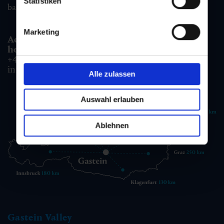
Statistiken
badgastein@gastein.com
Marketing
Accommodation information & Booking
hotline:
+43 6432 3393 990
info@gastein.com
Alle zulassen
Auswahl erlauben
Ablehnen
Gastein Valley