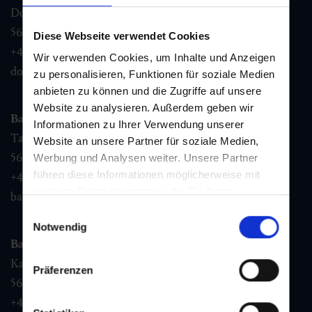
Dorfstraße 1,
5632
Dorfgastein
Diese Webseite verwendet Cookies
+43 6432 3393 460
Wir verwenden Cookies, um Inhalte und Anzeigen
dorfgastein@gastein.com
zu personalisieren, Funktionen für soziale Medien
anbieten zu können und die Zugriffe auf unsere
Website zu analysieren. Außerdem geben wir
Bad Hofgastein
Informationen zu Ihrer Verwendung unserer
Tauernplatz 1,
Website an unsere Partner für soziale Medien,
5630
Bad Hofgastein
Werbung und Analysen weiter. Unsere Partner
führen diese Informationen möglicherweise mit
+43 6432 3393 260
weiteren Daten zusammen, die Sie ihnen
badhofgastein@gastein.com
bereitgestellt haben oder die sie im Rahmen Ihrer
Einwilligungsauswahl
Nutzung der Dienste gesammelt haben.
Notwendig
Bad Gastein
Kaiser Franz Josefstr. 27,
Präferenzen
5640
Bad Gastein
+43 6432 3393 560