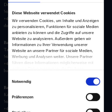
Dorfstraße 1,
5632
Dorfgastein
Diese Webseite verwendet Cookies
+43 6432 3393 460
Wir verwenden Cookies, um Inhalte und Anzeigen
dorfgastein@gastein.com
zu personalisieren, Funktionen für soziale Medien
anbieten zu können und die Zugriffe auf unsere
Website zu analysieren. Außerdem geben wir
Bad Hofgastein
Informationen zu Ihrer Verwendung unserer
Tauernplatz 1,
Website an unsere Partner für soziale Medien,
5630
Bad Hofgastein
Werbung und Analysen weiter. Unsere Partner
führen diese Informationen möglicherweise mit
+43 6432 3393 260
weiteren Daten zusammen, die Sie ihnen
badhofgastein@gastein.com
bereitgestellt haben oder die sie im Rahmen Ihrer
Einwilligungsauswahl
Nutzung der Dienste gesammelt haben.
Notwendig
Bad Gastein
Kaiser Franz Josefstr. 27,
Präferenzen
5640
Bad Gastein
+43 6432 3393 560