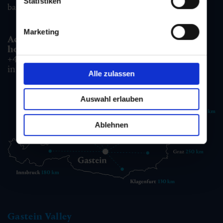
Statistiken
badgastein@gastein.com
Marketing
Accommodation information & Booking
hotline:
+43 6432 3393 990
info@gastein.com
Alle zulassen
Auswahl erlauben
Ablehnen
Gastein Valley