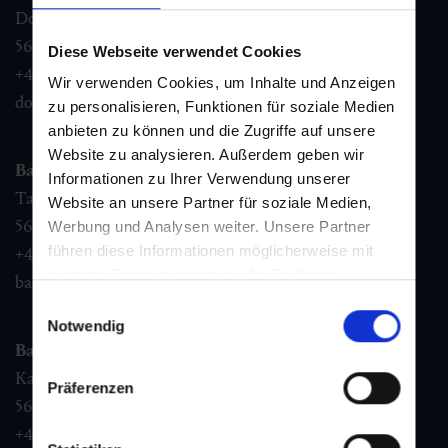
Dorfstraße 1,
5632
Dorfgastein
Diese Webseite verwendet Cookies
+43 6432 3393 460
Wir verwenden Cookies, um Inhalte und Anzeigen
dorfgastein@gastein.com
zu personalisieren, Funktionen für soziale Medien
anbieten zu können und die Zugriffe auf unsere
Website zu analysieren. Außerdem geben wir
Bad Hofgastein
Informationen zu Ihrer Verwendung unserer
Tauernplatz 1,
Website an unsere Partner für soziale Medien,
5630
Bad Hofgastein
Werbung und Analysen weiter. Unsere Partner
führen diese Informationen möglicherweise mit
+43 6432 3393 260
weiteren Daten zusammen, die Sie ihnen
badhofgastein@gastein.com
bereitgestellt haben oder die sie im Rahmen Ihrer
Einwilligungsauswahl
Nutzung der Dienste gesammelt haben.
Notwendig
Bad Gastein
Kaiser Franz Josefstr. 27,
Präferenzen
5640
Bad Gastein
+43 6432 3393 560