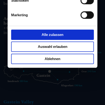
Statistiken
badgastein@gastein.com
Marketing
Accommodation information & Booking
hotline:
+43 6432 3393 990
info@gastein.com
Alle zulassen
Auswahl erlauben
Ablehnen
Gastein Valley