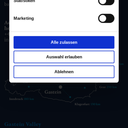
Statistiken
badgastein@gastein.com
Marketing
Accommodation information & Booking
hotline:
+43 6432 3393 990
info@gastein.com
Alle zulassen
Auswahl erlauben
Ablehnen
Gastein Valley