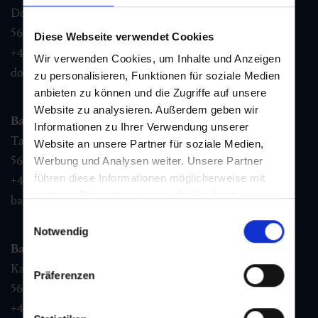
Dorfstraße 1,
5632
Dorfgastein
Diese Webseite verwendet Cookies
+43 6432 3393 460
Wir verwenden Cookies, um Inhalte und Anzeigen
dorfgastein@gastein.com
zu personalisieren, Funktionen für soziale Medien
anbieten zu können und die Zugriffe auf unsere
Website zu analysieren. Außerdem geben wir
Bad Hofgastein
Informationen zu Ihrer Verwendung unserer
Tauernplatz 1,
Website an unsere Partner für soziale Medien,
5630
Bad Hofgastein
Werbung und Analysen weiter. Unsere Partner
führen diese Informationen möglicherweise mit
+43 6432 3393 260
weiteren Daten zusammen, die Sie ihnen
badhofgastein@gastein.com
bereitgestellt haben oder die sie im Rahmen Ihrer
Einwilligungsauswahl
Nutzung der Dienste gesammelt haben.
Notwendig
Bad Gastein
Kaiser Franz Josefstr. 27,
Präferenzen
5640
Bad Gastein
+43 6432 3393 560