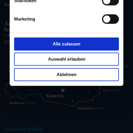
Statistiken
badgastein@gastein.com
Marketing
Accommodation information & Booking
hotline:
+43 6432 3393 990
info@gastein.com
Alle zulassen
Auswahl erlauben
Ablehnen
Gastein Valley