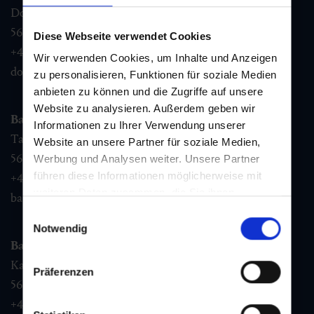
Dorfstraße 1,
5632
Dorfgastein
Diese Webseite verwendet Cookies
+43 6432 3393 460
Wir verwenden Cookies, um Inhalte und Anzeigen
dorfgastein@gastein.com
zu personalisieren, Funktionen für soziale Medien
anbieten zu können und die Zugriffe auf unsere
Website zu analysieren. Außerdem geben wir
Bad Hofgastein
Informationen zu Ihrer Verwendung unserer
Tauernplatz 1,
Website an unsere Partner für soziale Medien,
5630
Bad Hofgastein
Werbung und Analysen weiter. Unsere Partner
führen diese Informationen möglicherweise mit
+43 6432 3393 260
weiteren Daten zusammen, die Sie ihnen
badhofgastein@gastein.com
bereitgestellt haben oder die sie im Rahmen Ihrer
Einwilligungsauswahl
Nutzung der Dienste gesammelt haben.
Notwendig
Bad Gastein
Kaiser Franz Josefstr. 27,
Präferenzen
5640
Bad Gastein
+43 6432 3393 560