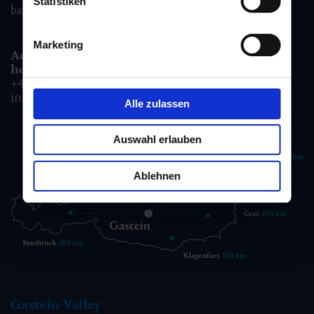
Statistiken
badgastein@gastein.com
Marketing
Accommodation information & Booking
hotline:
+43 6432 3393 990
info@gastein.com
Alle zulassen
Auswahl erlauben
Ablehnen
Gastein Valley