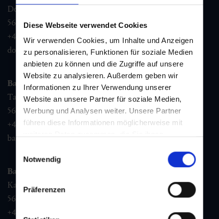
Dorfstraße 1,
5632
Dorfgastein
Diese Webseite verwendet Cookies
+43 6432 3393 460
Wir verwenden Cookies, um Inhalte und Anzeigen
dorfgastein@gastein.com
zu personalisieren, Funktionen für soziale Medien
anbieten zu können und die Zugriffe auf unsere
Website zu analysieren. Außerdem geben wir
Bad Hofgastein
Informationen zu Ihrer Verwendung unserer
Tauernplatz 1,
Website an unsere Partner für soziale Medien,
5630
Bad Hofgastein
Werbung und Analysen weiter. Unsere Partner
führen diese Informationen möglicherweise mit
+43 6432 3393 260
weiteren Daten zusammen, die Sie ihnen
badhofgastein@gastein.com
bereitgestellt haben oder die sie im Rahmen Ihrer
Einwilligungsauswahl
Nutzung der Dienste gesammelt haben.
Notwendig
Bad Gastein
Kaiser Franz Josefstr. 27,
Präferenzen
5640
Bad Gastein
+43 6432 3393 560