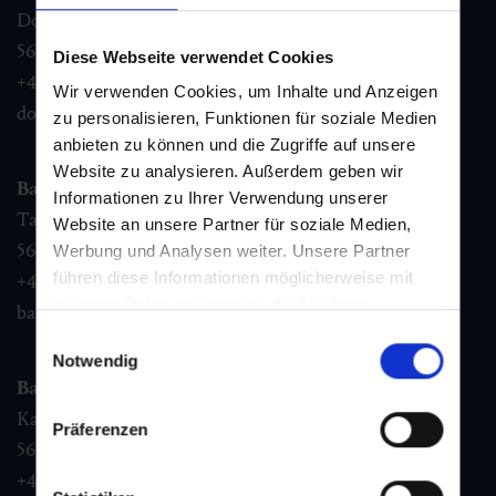
Dorfstraße 1,
5632
Dorfgastein
Diese Webseite verwendet Cookies
+43 6432 3393 460
Wir verwenden Cookies, um Inhalte und Anzeigen
dorfgastein@gastein.com
zu personalisieren, Funktionen für soziale Medien
anbieten zu können und die Zugriffe auf unsere
Website zu analysieren. Außerdem geben wir
Bad Hofgastein
Informationen zu Ihrer Verwendung unserer
Tauernplatz 1,
Website an unsere Partner für soziale Medien,
5630
Bad Hofgastein
Werbung und Analysen weiter. Unsere Partner
führen diese Informationen möglicherweise mit
+43 6432 3393 260
weiteren Daten zusammen, die Sie ihnen
badhofgastein@gastein.com
bereitgestellt haben oder die sie im Rahmen Ihrer
Einwilligungsauswahl
Nutzung der Dienste gesammelt haben.
Notwendig
Bad Gastein
Kaiser Franz Josefstr. 27,
Präferenzen
5640
Bad Gastein
+43 6432 3393 560