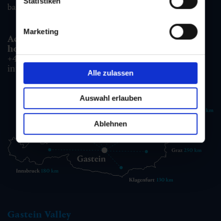
Statistiken
badgastein@gastein.com
Marketing
Accommodation information & Booking
hotline:
+43 6432 3393 990
info@gastein.com
Alle zulassen
Auswahl erlauben
Ablehnen
Gastein Valley