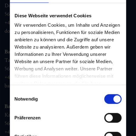
Dorfstraße 1,
5632
Dorfgastein
Diese Webseite verwendet Cookies
+43 6432 3393 460
Wir verwenden Cookies, um Inhalte und Anzeigen
dorfgastein@gastein.com
zu personalisieren, Funktionen für soziale Medien
anbieten zu können und die Zugriffe auf unsere
Website zu analysieren. Außerdem geben wir
Bad Hofgastein
Informationen zu Ihrer Verwendung unserer
Tauernplatz 1,
Website an unsere Partner für soziale Medien,
5630
Bad Hofgastein
Werbung und Analysen weiter. Unsere Partner
führen diese Informationen möglicherweise mit
+43 6432 3393 260
weiteren Daten zusammen, die Sie ihnen
badhofgastein@gastein.com
bereitgestellt haben oder die sie im Rahmen Ihrer
Einwilligungsauswahl
Nutzung der Dienste gesammelt haben.
Notwendig
Bad Gastein
Kaiser Franz Josefstr. 27,
Präferenzen
5640
Bad Gastein
+43 6432 3393 560