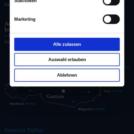
Statistiken
badgastein@gastein.com
Marketing
Accommodation information & Booking
hotline:
+43 6432 3393 990
info@gastein.com
Alle zulassen
Auswahl erlauben
Ablehnen
Gastein Valley