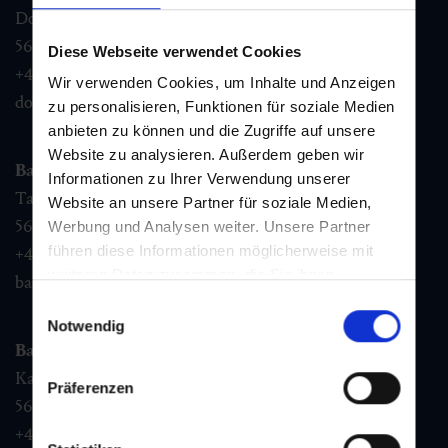
Dorfstraße 1,
5632
Dorfgastein
Diese Webseite verwendet Cookies
+43 6432 3393 460
Wir verwenden Cookies, um Inhalte und Anzeigen
dorfgastein@gastein.com
zu personalisieren, Funktionen für soziale Medien
anbieten zu können und die Zugriffe auf unsere
Website zu analysieren. Außerdem geben wir
Bad Hofgastein
Informationen zu Ihrer Verwendung unserer
Tauernplatz 1,
Website an unsere Partner für soziale Medien,
5630
Bad Hofgastein
Werbung und Analysen weiter. Unsere Partner
führen diese Informationen möglicherweise mit
+43 6432 3393 260
weiteren Daten zusammen, die Sie ihnen
badhofgastein@gastein.com
bereitgestellt haben oder die sie im Rahmen Ihrer
Einwilligungsauswahl
Nutzung der Dienste gesammelt haben.
Notwendig
Bad Gastein
Kaiser Franz Josefstr. 27,
Präferenzen
5640
Bad Gastein
+43 6432 3393 560