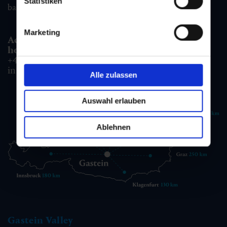
Statistiken
badgastein@gastein.com
Marketing
Accommodation information & Booking
hotline:
+43 6432 3393 990
info@gastein.com
Alle zulassen
Auswahl erlauben
Ablehnen
Gastein Valley