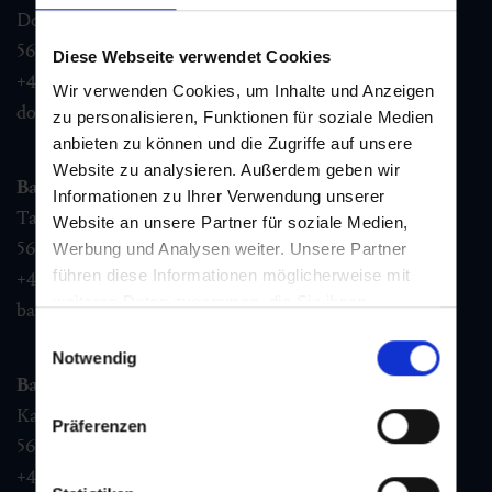
Dorfstraße 1,
5632
Dorfgastein
Diese Webseite verwendet Cookies
+43 6432 3393 460
Wir verwenden Cookies, um Inhalte und Anzeigen
dorfgastein@gastein.com
zu personalisieren, Funktionen für soziale Medien
anbieten zu können und die Zugriffe auf unsere
Website zu analysieren. Außerdem geben wir
Bad Hofgastein
Informationen zu Ihrer Verwendung unserer
Tauernplatz 1,
Website an unsere Partner für soziale Medien,
5630
Bad Hofgastein
Werbung und Analysen weiter. Unsere Partner
führen diese Informationen möglicherweise mit
+43 6432 3393 260
weiteren Daten zusammen, die Sie ihnen
badhofgastein@gastein.com
bereitgestellt haben oder die sie im Rahmen Ihrer
Einwilligungsauswahl
Nutzung der Dienste gesammelt haben.
Notwendig
Bad Gastein
Kaiser Franz Josefstr. 27,
Präferenzen
5640
Bad Gastein
+43 6432 3393 560