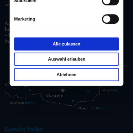
Statistiken
badgastein@gastein.com
Marketing
Accommodation information & Booking
hotline:
+43 6432 3393 990
info@gastein.com
Alle zulassen
Auswahl erlauben
Ablehnen
Gastein Valley