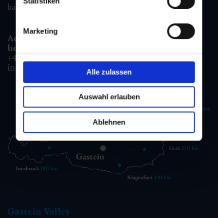
Statistiken
badgastein@gastein.com
Marketing
Accommodation information & Booking
hotline:
+43 6432 3393 990
info@gastein.com
Alle zulassen
Auswahl erlauben
Ablehnen
Gastein Valley