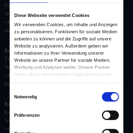
Dorfstraße 1,
5632
Dorfgastein
Diese Webseite verwendet Cookies
+43 6432 3393 460
Wir verwenden Cookies, um Inhalte und Anzeigen
dorfgastein@gastein.com
zu personalisieren, Funktionen für soziale Medien
anbieten zu können und die Zugriffe auf unsere
Website zu analysieren. Außerdem geben wir
Bad Hofgastein
Informationen zu Ihrer Verwendung unserer
Tauernplatz 1,
Website an unsere Partner für soziale Medien,
5630
Bad Hofgastein
Werbung und Analysen weiter. Unsere Partner
führen diese Informationen möglicherweise mit
+43 6432 3393 260
weiteren Daten zusammen, die Sie ihnen
badhofgastein@gastein.com
bereitgestellt haben oder die sie im Rahmen Ihrer
Einwilligungsauswahl
Nutzung der Dienste gesammelt haben.
Notwendig
Bad Gastein
Kaiser Franz Josefstr. 27,
Präferenzen
5640
Bad Gastein
+43 6432 3393 560