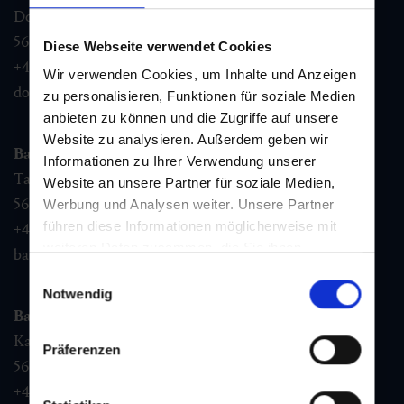
Dorfstraße 1,
5632
Dorfgastein
Diese Webseite verwendet Cookies
+43 6432 3393 460
Wir verwenden Cookies, um Inhalte und Anzeigen
dorfgastein@gastein.com
zu personalisieren, Funktionen für soziale Medien
anbieten zu können und die Zugriffe auf unsere
Website zu analysieren. Außerdem geben wir
Bad Hofgastein
Informationen zu Ihrer Verwendung unserer
Tauernplatz 1,
Website an unsere Partner für soziale Medien,
5630
Bad Hofgastein
Werbung und Analysen weiter. Unsere Partner
führen diese Informationen möglicherweise mit
+43 6432 3393 260
weiteren Daten zusammen, die Sie ihnen
badhofgastein@gastein.com
bereitgestellt haben oder die sie im Rahmen Ihrer
Einwilligungsauswahl
Nutzung der Dienste gesammelt haben.
Notwendig
Bad Gastein
Kaiser Franz Josefstr. 27,
Präferenzen
5640
Bad Gastein
+43 6432 3393 560