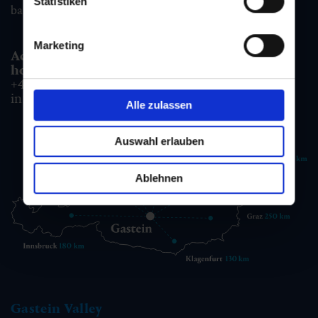
Statistiken
badgastein@gastein.com
Marketing
Accommodation information & Booking
hotline:
+43 6432 3393 990
info@gastein.com
Alle zulassen
Auswahl erlauben
Ablehnen
Gastein Valley