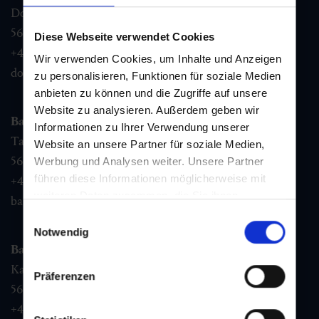
Dorfstraße 1,
5632
Dorfgastein
Diese Webseite verwendet Cookies
+43 6432 3393 460
Wir verwenden Cookies, um Inhalte und Anzeigen
dorfgastein@gastein.com
zu personalisieren, Funktionen für soziale Medien
anbieten zu können und die Zugriffe auf unsere
Website zu analysieren. Außerdem geben wir
Bad Hofgastein
Informationen zu Ihrer Verwendung unserer
Tauernplatz 1,
Website an unsere Partner für soziale Medien,
5630
Bad Hofgastein
Werbung und Analysen weiter. Unsere Partner
führen diese Informationen möglicherweise mit
+43 6432 3393 260
weiteren Daten zusammen, die Sie ihnen
badhofgastein@gastein.com
bereitgestellt haben oder die sie im Rahmen Ihrer
Einwilligungsauswahl
Nutzung der Dienste gesammelt haben.
Notwendig
Bad Gastein
Kaiser Franz Josefstr. 27,
Präferenzen
5640
Bad Gastein
+43 6432 3393 560