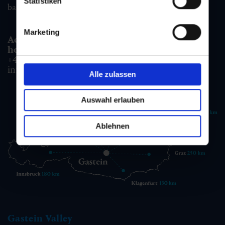
Statistiken
badgastein@gastein.com
Marketing
Accommodation information & Booking
hotline:
+43 6432 3393 990
info@gastein.com
Alle zulassen
Auswahl erlauben
Ablehnen
Gastein Valley