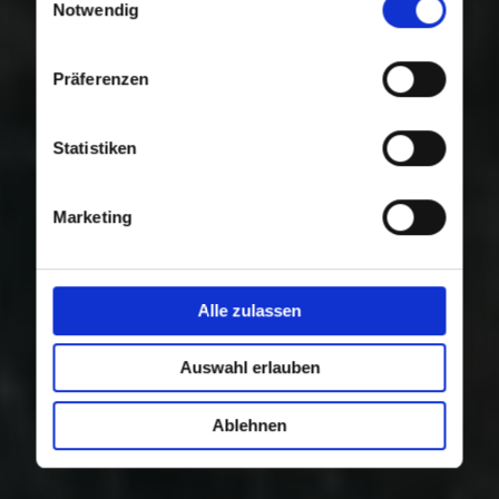
Nutzung der Dienste gesammelt haben.
Notwendig
Präferenzen
Statistiken
Marketing
Alle zulassen
Auswahl erlauben
Ablehnen